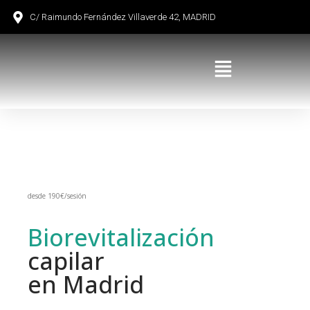
C/ Raimundo Fernández Villaverde 42, MADRID
desde 190€/sesión
Biorevitalización
capilar
en Madrid